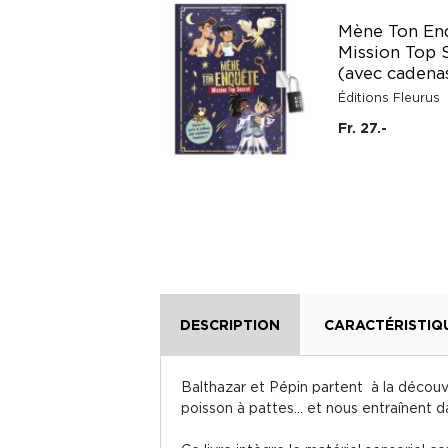
Docs pour grandir :
Mène Ton Enq
L'espace -
Mission Top 
Autocollants
(avec cadena
Lito
Éditions Fleurus
Fr. 9.20
Fr. 27.-
DESCRIPTION
CARACTÉRISTIQ
Balthazar et Pépin partent à la découv
poisson à pattes... et nous entraînent 