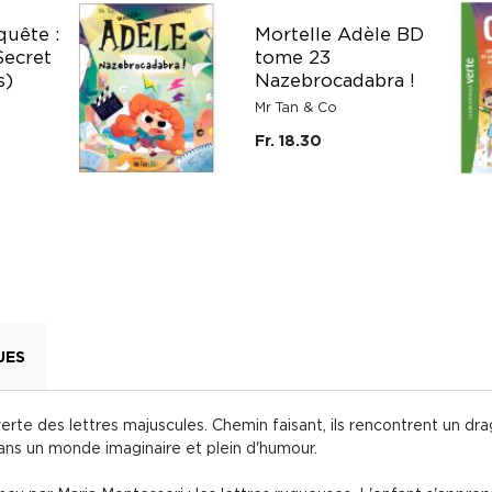
uête :
Mortelle Adèle BD
Secret
tome 23
s)
Nazebrocadabra !
Mr Tan & Co
Fr. 18.30
UES
erte des lettres majuscules. Chemin faisant, ils rencontrent un d
dans un monde imaginaire et plein d'humour.