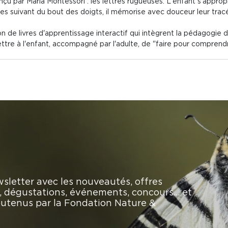
onçu par Maria Montessori : les lettres rugueuses. L'enfant s'approp
les suivant du bout des doigts, il mémorise avec douceur leur trac
on de livres d'apprentissage interactif qui intègrent la pédagogie 
re à l'enfant, accompagné par l'adulte, de "faire pour comprendre" e
sletter avec les nouveautés, offres
rs, dégustations, événements, concours… et
soutenus par la Fondation Nature &