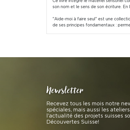
Ce livre intègre le matériel sensoriel c
son nom et le sens de son écriture. En 
"Aide-moi à faire seul" est une collecti
de ses principes fondamentaux : permett
Newsletter
Recevez tous les mois notre new
spéciales, mais aussi les atelie
l’actualité des projets suisses 
Découvertes Suisse!