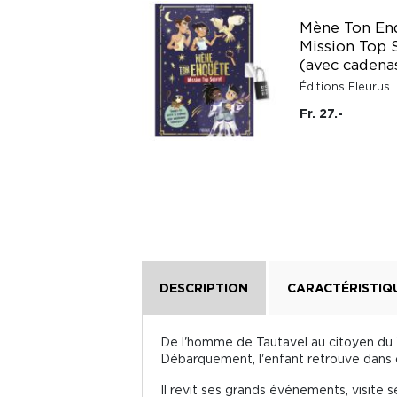
Docs pour grandir :
Mène Ton Enq
L'espace -
Mission Top 
Autocollants
(avec cadena
Lito
Éditions Fleurus
Fr. 9.20
Fr. 27.-
DESCRIPTION
CARACTÉRISTIQ
De l'homme de Tautavel au citoyen du X
Débarquement, l'enfant retrouve dans ce
Il revit ses grands événements, visite s