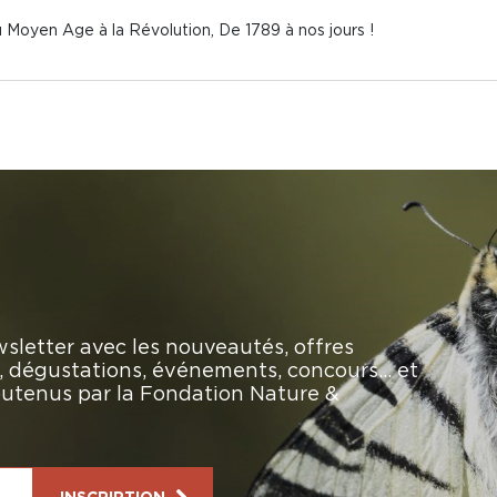
 Du Moyen Age à la Révolution, De 1789 à nos jours !
sletter avec les nouveautés, offres
rs, dégustations, événements, concours… et
soutenus par la Fondation Nature &
INSCRIPTION