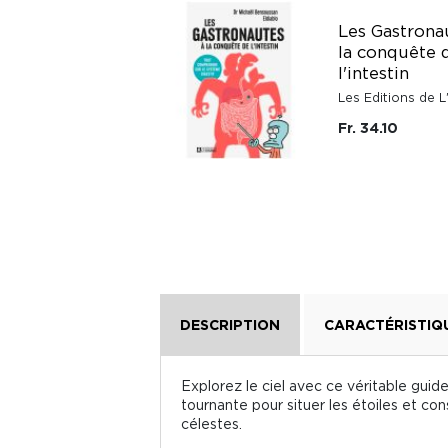
L'Univers expliqué
Les Gastrona
à mes petits-
la conquête 
enfants
l'intestin
Points
Les Editions de
Fr. 16.-
Fr. 34.10
DESCRIPTION
CARACTÉRISTIQ
Explorez le ciel avec ce véritable guide
tournante pour situer les étoiles et co
célestes.