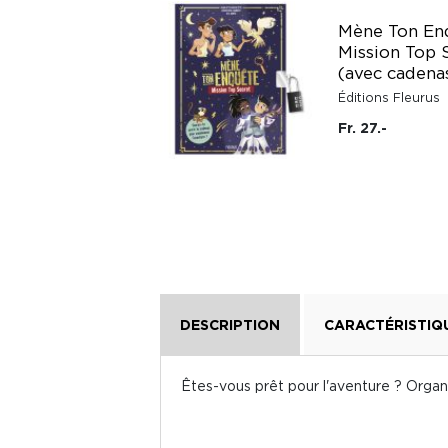
Docs pour grandir :
Mène Ton Enq
L'espace -
Mission Top 
Autocollants
(avec cadena
Lito
Éditions Fleurus
Fr. 9.20
Fr. 27.-
DESCRIPTION
CARACTÉRISTIQ
Êtes-vous prêt pour l'aventure ? Organ