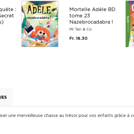
uête :
Mortelle Adèle BD
Secret
tome 23
s)
Nazebrocadabra !
Mr Tan & Co
Fr. 18.30
UES
iser une merveilleuse chasse au trésor pour vos enfants grâce à c