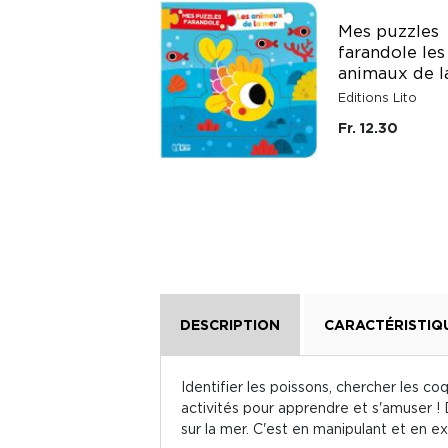
Mes puzzles
Mon Alphas
farandole les
magnétiques
animaux de l
Éditions Récréalire
Editions Lito
Fr. 29.10
Fr. 12.30
DESCRIPTION
CARACTÉRISTIQ
Identifier les poissons, chercher les coq
activités pour apprendre et s'amuser ! D
sur la mer. C'est en manipulant et en 