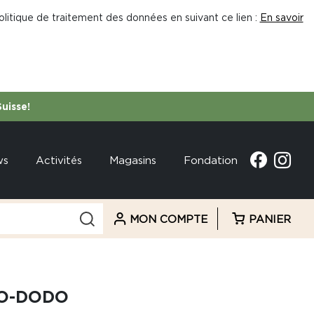
litique de traitement des données en suivant ce lien :
En savoir
Suisse!
ws
Activités
Magasins
Fondation
MON COMPTE
PANIER
O-DODO