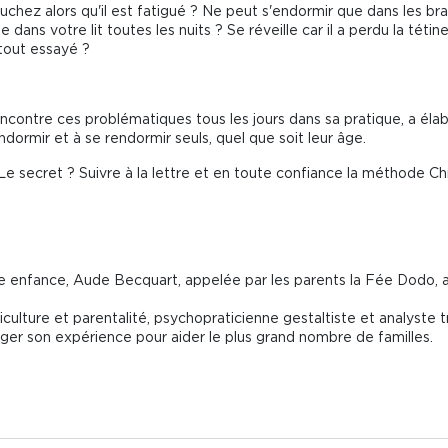
chez alors qu'il est fatigué ? Ne peut s'endormir que dans les br
 dans votre lit toutes les nuits ? Se réveille car il a perdu la téti
tout essayé ?
ncontre ces problématiques tous les jours dans sa pratique, a éla
ndormir et à se rendormir seuls, quel que soit leur âge.
 ! Le secret ? Suivre à la lettre et en toute confiance la méthode 
te enfance, Aude Becquart, appelée par les parents la Fée Dodo, a
iculture et parentalité, psychopraticienne gestaltiste et analyste 
ager son expérience pour aider le plus grand nombre de familles.