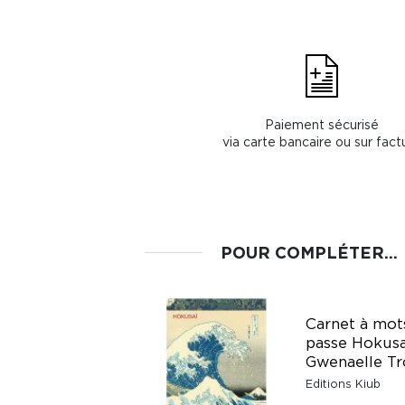
Paiement sécurisé
via carte bancaire ou sur fact
POUR COMPLÉTER...
Carnet de notes
Carnet à mot
Mes voyage en liste
passe Hokusa
Gwenaelle Trolez
Gwenaelle Tr
Editions Kiub
Editions Kiub