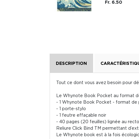
Fr. 6.50
Fr. 6.50
DESCRIPTION
CARACTÉRISTIQ
Tout ce dont vous avez besoin pour dé
Le Whynote Book Pocket au format d
- 1 Whynote Book Pocket - format de
- 1 porte-stylo
- 1 feutre effaçable noir
- 40 pages (20 feuilles) lignée au rect
Reliure Click Bind TM permettant d’ex
Le Whynote book est à la fois écologiq