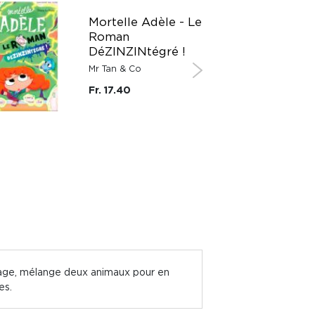
Mortelle Adèle - Le
Roman
DéZINZINtégré !
Mr Tan & Co
Fr. 17.40
e page, mélange deux animaux pour en
es.