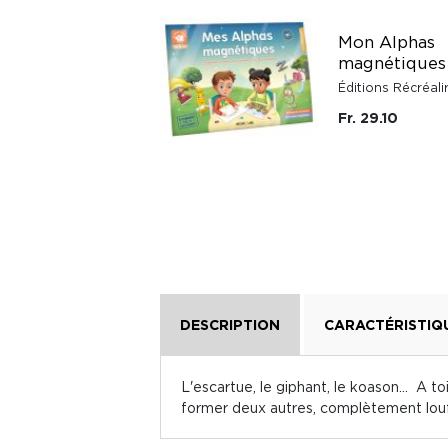
Mon cahier avec
plein d'activités
Mon Alphas
pour ne pas
magnétiques
m'ennuyer !
Éditions Récréali
Bordas
Fr. 29.10
Fr. 15.90
DESCRIPTION
CARACTÉRISTIQ
L'escartue, le giphant, le koason... A 
former deux autres, complètement louf