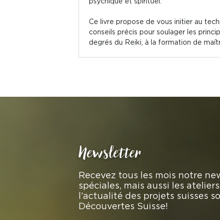
psychique et spirituel.
Ce livre propose de vous initier au tech
conseils précis pour soulager les princi
degrés du Reiki, à la formation de maît
Newsletter
Recevez tous les mois notre new
spéciales, mais aussi les atelie
l’actualité des projets suisses 
Découvertes Suisse!