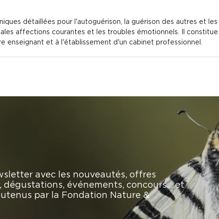
niques détaillées pour l'autoguérison, la guérison des autres et les 
pales affections courantes et les troubles émotionnels. Il constitu
re enseignant et à l'établissement d'un cabinet professionnel.
sletter avec les nouveautés, offres
rs, dégustations, événements, concours… et
soutenus par la Fondation Nature &