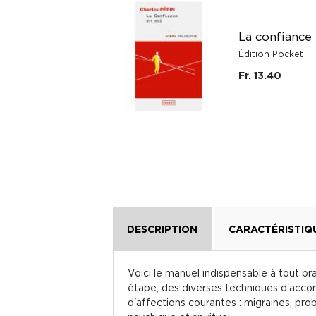
Yi King - Prenez les
bonnes décisions
La confiance 
grâce à la sagesse
chinoise
Édition Pocket
Editions Le Lotus et
Fr. 13.40
l'Elephant
Fr. 30.50
DESCRIPTION
CARACTÉRISTIQ
Voici le manuel indispensable à tout pr
étape, des diverses techniques d'accom
d'affections courantes : migraines, pro