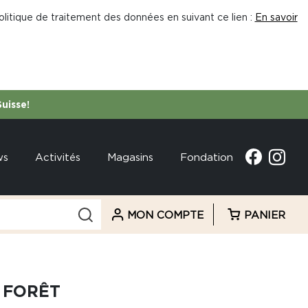
litique de traitement des données en suivant ce lien :
En savoir
Suisse!
ws
Activités
Magasins
Fondation
MON COMPTE
PANIER
 FORÊT