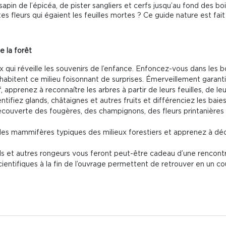
sapin de l’épicéa, de pister sangliers et cerfs jusqu’au fond des b
tes fleurs qui égaient les feuilles mortes ? Ce guide nature est fait
e la forêt
qui réveille les souvenirs de l’enfance. Enfoncez-vous dans les bo
abitent ce milieu foisonnant de surprises. Émerveillement garanti
f, apprenez à reconnaître les arbres à partir de leurs feuilles, de 
entifiez glands, châtaignes et autres fruits et différenciez les ba
découverte des fougères, des champignons, des fleurs printanière
es mammifères typiques des milieux forestiers et apprenez à déc
uils et autres rongeurs vous feront peut-être cadeau d’une rencontr
ientifiques à la fin de l’ouvrage permettent de retrouver en un co