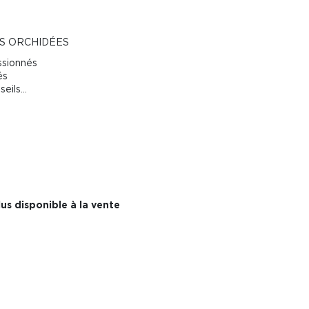
ES ORCHIDÉES
ssionnés
és
eils...
us disponible à la vente