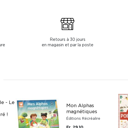
Retours à 30 jours
ure
en magasin et par la poste
le - Le
Mon Alphas
magnétiques
ré !
Éditions Récréalire
Fr. 29.10