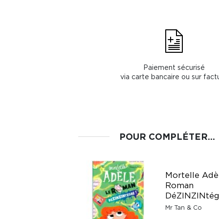
Paiement sécurisé
via carte bancaire ou sur fact
POUR COMPLÉTER...
Mortelle Adè
La nature - Mes
Roman
années pourquoi
DéZINZINtég
Éditions Milan
Mr Tan & Co
Fr. 22.-