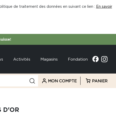
litique de traitement des données en suivant ce lien :
En savoir
Suisse!
ws
Activités
Magasins
Fondation
MON COMPTE
PANIER
S D'OR