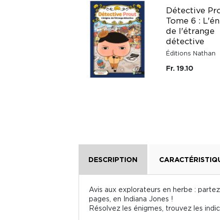
Le Nouveau Club
Détective Pr
des Cinq Hors-série
Tome 6 : L'é
XXL - Les Cinq et le
de l'étrange
trésor oublié
détective
Bibliothèque Rose &
Éditions Nathan
Verte
Fr. 19.10
Fr. 16.50
DESCRIPTION
CARACTÉRISTIQ
Avis aux explorateurs en herbe : partez
pages, en Indiana Jones !
Résolvez les énigmes, trouvez les indice