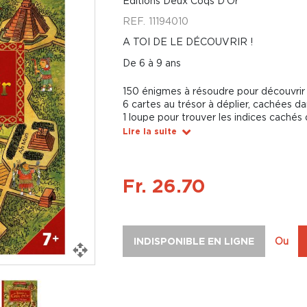
Éditions Deux Coqs D'Or
REF.
11194010
A TOI DE LE DÉCOUVRIR !
De 6 à 9 ans
150 énigmes à résoudre pour découvrir 
6 cartes au trésor à déplier, cachées da
1 loupe pour trouver les indices cachés 
Lire la suite
Fr. 26.70
INDISPONIBLE EN LIGNE
Ou