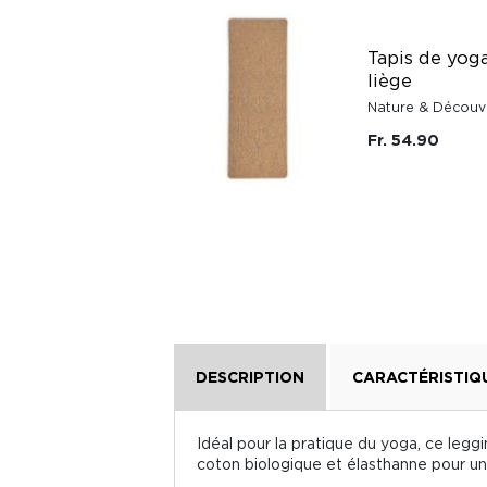
Tapis de yoga
antidérapant 5 mm
pour pilates
Tapis de yog
étirements
liège
relaxation et
Nature & Découv
fitness
Fr. 54.90
Nature & Découvertes
Fr. 69.90
DESCRIPTION
CARACTÉRISTIQ
Idéal pour la pratique du yoga, ce legg
coton biologique et élasthanne pour un 