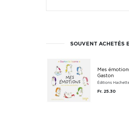
SOUVENT ACHETÉS 
Le grand Kididoc
Mes émotion
des dinosaures
Gaston
Éditions Nathan
Éditions Hachett
Fr. 31.10
Fr. 25.30