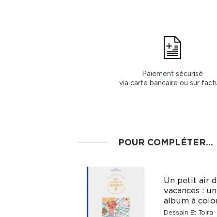
Paiement sécurisé
via carte bancaire ou sur fact
POUR COMPLÉTER...
Cozy stickers
Un petit air 
Petites vacances
vacances : un
entre amis
album à colo
Dessain Et Tolra
Dessain Et Tolra