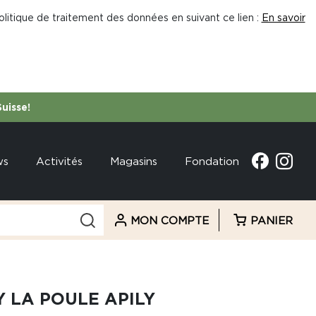
litique de traitement des données en suivant ce lien :
En savoir
Suisse!
ws
Activités
Magasins
Fondation
MON COMPTE
PANIER
 LA POULE APILY