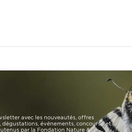
sletter avec les nouveautés, offres
rs, dégustations, événements, concours… et
soutenus par la Fondation Nature &