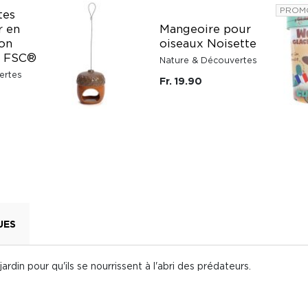
PROM
tes
r en
Mangeoire pour
non
oiseaux Noisette
ié FSC®
Nature & Découvertes
ertes
Fr. 19.90
UES
rdin pour qu'ils se nourrissent à l'abri des prédateurs.