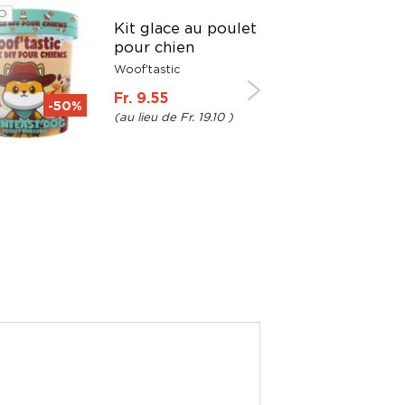
O
PROMO
Kit glace au poulet
pour chien
Woof'tastic
Fr. 9.55
-50%
-50%
Fr. 19.10