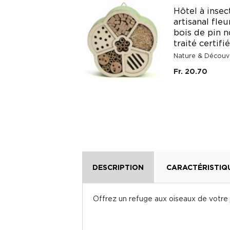
Hôtel à insec
6 boules de graisse
artisanal fleu
végétale oiseaux
bois de pin 
traité certif
Best For Birds
Nature & Découv
Fr. 9.50
Fr. 20.70
DESCRIPTION
CARACTÉRISTIQ
Offrez un refuge aux oiseaux de votre ja