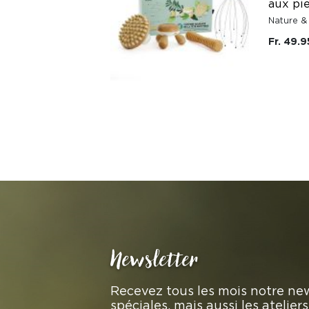
aux pi
Nature &
Fr. 49.9
Newsletter
Recevez tous les mois notre new
spéciales, mais aussi les atelie