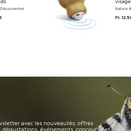
eds
visage
 Découvertes
Nature 
5
Fr. 12.5
sletter avec les nouveautés, offres
rs, dégustations, événements, concours… et