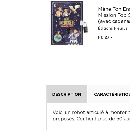
Docs pour grandir :
Mène Ton Enq
L'espace -
Mission Top 
Autocollants
(avec cadena
Lito
Éditions Fleurus
Fr. 9.20
Fr. 27.-
DESCRIPTION
CARACTÉRISTIQ
Voici un robot articulé à monter 
proposés. Contient plus de 50 aut