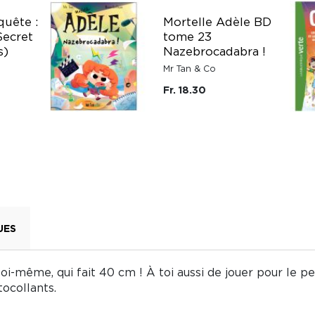
uête :
Mortelle Adèle BD
Secret
tome 23
s)
Nazebrocadabra !
Mr Tan & Co
Fr. 18.30
UES
toi-même, qui fait 40 cm ! À toi aussi de jouer pour le p
ocollants.