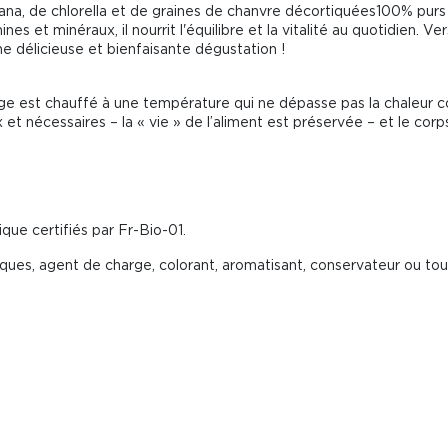
rana, de chlorella et de graines de chanvre décortiquées100% purs 
s et minéraux, il nourrit l'équilibre et la vitalité au quotidien. Ver
e délicieuse et bienfaisante dégustation !
 est chauffé à une température qui ne dépasse pas la chaleur co
et nécessaires – la « vie » de l’aliment est préservée – et le corps
ique certifiés par Fr-Bio-01.
iques, agent de charge, colorant, aromatisant, conservateur ou tou