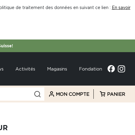
litique de traitement des données en suivant ce lien :
En savoir
Suisse!
ws
Activités
Magasins
Fondation
MON COMPTE
PANIER
UR