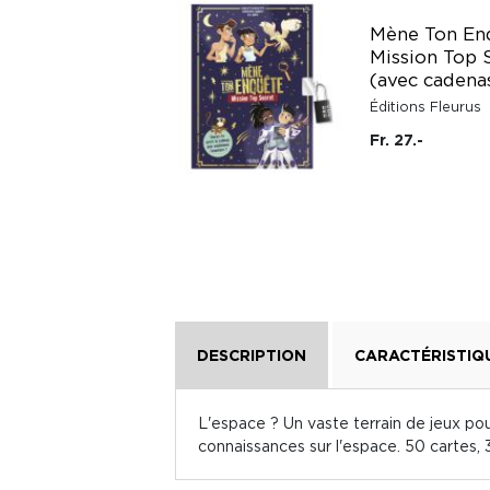
Docs pour grandir :
Mène Ton Enq
L'espace -
Mission Top 
Autocollants
(avec cadena
Lito
Éditions Fleurus
Fr. 9.20
Fr. 27.-
DESCRIPTION
CARACTÉRISTIQ
L'espace ? Un vaste terrain de jeux pour
connaissances sur l'espace. 50 cartes, 3