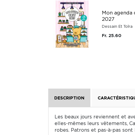
Un petit air de
Mon agenda 
vacances : un
2027
album à colorier
Dessain Et Tolra
Dessain Et Tolra
Fr. 25.60
Fr. 32.40
DESCRIPTION
CARACTÉRISTIQ
Les beaux jours reviennent et ave
elles-mêmes leurs vêtements, Car
robes. Patrons et pas-à-pas sont l