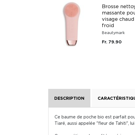
Roll-on anti-
Brosse netto
frottements pour
massante pou
les cuisses bio
visage chaud
Made in France 50
froid
ml Mymosa
Beautymark
Mymosa Paris
Fr. 79.90
Fr. 34.90
DESCRIPTION
CARACTÉRISTIQ
Ce baume de poche bio est parfait pour 
Tiaré, aussi appelée "fleur de Tahiti", 