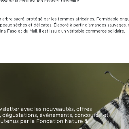
ssède la certification Ecocert Greenlife.
un arbre sacré, protégé par les femmes africaines. Formidable ongue
s peaux sèches et délicates. Élaboré à partir d'amandes sauvages, 
a Faso et du Mali. Il est issu d'un véritable commerce solidaire.
sletter avec les nouveautés, offres
rs, dégustations, événements, concours… et
soutenus par la Fondation Nature &