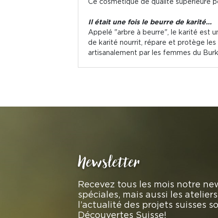
Ce cosmétique de qualité supérieure po
Il était une fois le beurre de karité...
Appelé "arbre à beurre", le karité est 
de karité nourrit, répare et protège le
artisanalement par les femmes du Burkin
Newsletter
Recevez tous les mois notre new
spéciales, mais aussi les atelie
l’actualité des projets suisses 
Découvertes Suisse!