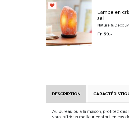
Ventilateur
brumisateur
Lampe en cri
portable
sel
rechargeable Cool
Nature & Découv
'n' Go Aqua Breeze
Fr. 59.-
Verbatim
Fr. 44.90
DESCRIPTION
CARACTÉRISTIQ
Au bureau ou à la maison, profitez des 
vous offrir un meilleur confort en cas d