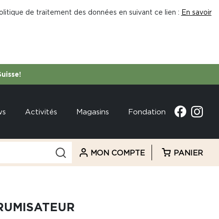
litique de traitement des données en suivant ce lien :
En savoir
Suisse!
ws
Activités
Magasins
Fondation
MON COMPTE
PANIER
BRUMISATEUR