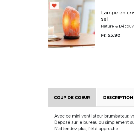
Ventilateur
brumisateur
Lampe en cri
portable
sel
rechargeable Cool
Nature & Découv
'n' Go Aqua Breeze
Fr. 55.90
Verbatim
Fr. 44.90
COUP DE COEUR
DESCRIPTION
Avec ce mini ventilateur brumisateur, vo
Déposé sur le bureau ou simplement sur 
N’attendez plus, l’été approche !