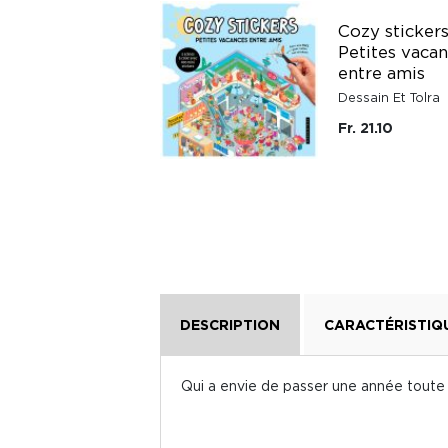
Cozy sticker
Les mots fléchés
Petites vaca
les années 80
entre amis
Éditions Le Robert
Dessain Et Tolra
Fr. 15.40
Fr. 21.10
DESCRIPTION
CARACTÉRISTIQ
Qui a envie de passer une année toute