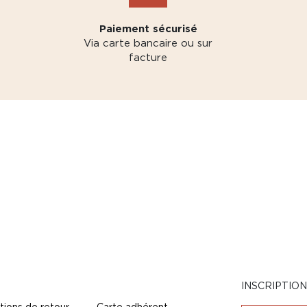
Paiement sécurisé
Via carte bancaire ou sur
facture
INSCRIPTIO
tions de retour
Carte adhérent