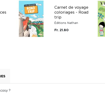
s
Carnet de voyage
nces
coloriages - Road
trip
Éditions Nathan
Fr. 21.80
UES
 cosy ?