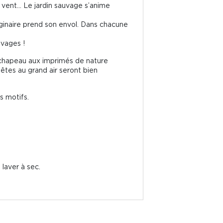
au vent… Le jardin sauvage s’anime
maginaire prend son envol. Dans chacune
uvages !
ur chapeau aux imprimés de nature
têtes au grand air seront bien
s motifs.
 laver à sec.