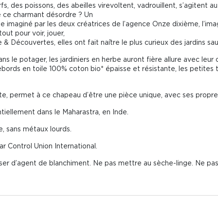
s, des poissons, des abeilles virevoltent, vadrouillent, s’agitent 
 ce charmant désordre ? Un
vage imaginé par les deux créatrices de l’agence Onze dixième, l’i
tout pour voir, jouer,
& Découvertes, elles ont fait naître le plus curieux des jardins sa
ans le potager, les jardiniers en herbe auront fière allure avec le
bords en toile 100% coton bio* épaisse et résistante, les petites 
nte, permet à ce chapeau d’être une pièce unique, avec ses propre
tiellement dans le Maharastra, en Inde.
re, sans métaux lourds.
r Control Union International.
liser d’agent de blanchiment. Ne pas mettre au sèche-linge. Ne pas