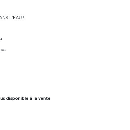
NS L'EAU !
u
emps
us disponible à la vente