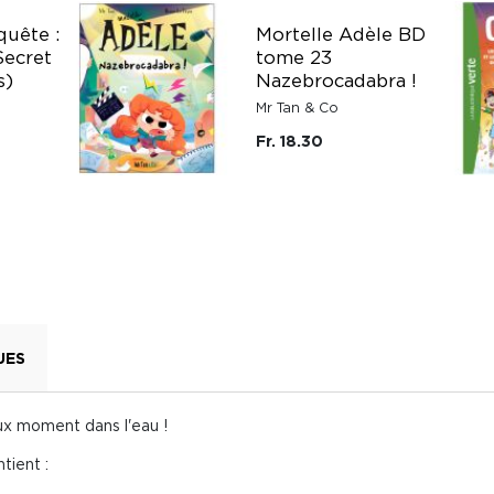
uête :
Mortelle Adèle BD
Secret
tome 23
s)
Nazebrocadabra !
Mr Tan & Co
Fr. 18.30
UES
ux moment dans l'eau !
tient :