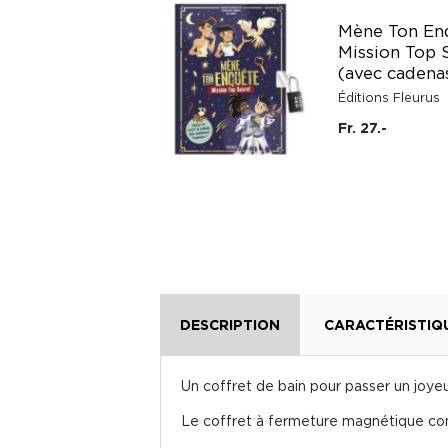
Docs pour grandir :
Mène Ton Enq
L'espace -
Mission Top 
Autocollants
(avec cadena
Lito
Éditions Fleurus
Fr. 9.20
Fr. 27.-
DESCRIPTION
CARACTÉRISTIQ
Un coffret de bain pour passer un joye
Le coffret à fermeture magnétique con