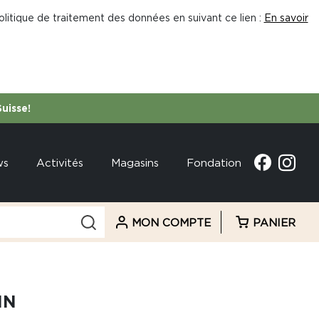
litique de traitement des données en suivant ce lien :
En savoir
Suisse!
ws
Activités
Magasins
Fondation
MON COMPTE
PANIER
IN