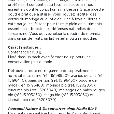
protéines. Il contient aussi tous les acides animés
essentiels dont le corps humain a besoin. Grâce à cette
poudre pratique à utiliser, vous pouvez profiter des
vertus du moringa au quotidien : une à trois cuillères à
café par jour suffisent pour faire le plein en nutriments
essentiels et booster les défenses naturelles de
l'organisme. Vous pouvez diluer la poudre de moringa
dans un jus de fruits, un lait végétal ou un smoothie.
Caractéristiques :
Contenance : 150 g.
Livré dans un pack avec fermeture zip pour une
conservation plus durable.
Retrouvez toute notre gamme de superaliments sur
notre site : spiruline (réf. 15198920), graines de chia (réf.
15196440), baies de goji (réf. 15196450), poudre de
maca (réf. 15196460), moringa bio (réf. 15202830),
curcuma bio (réf. 15203040), mélanges de baies rouges
bio (réf. 15203050), chaga bio (réf. 15203060) et
klamath bio (réf. 15203070).
Pourquoi Nature & Découvertes aime Madia Bio ?
L’alimentation santé est au cœur de Madia Bio, fondé