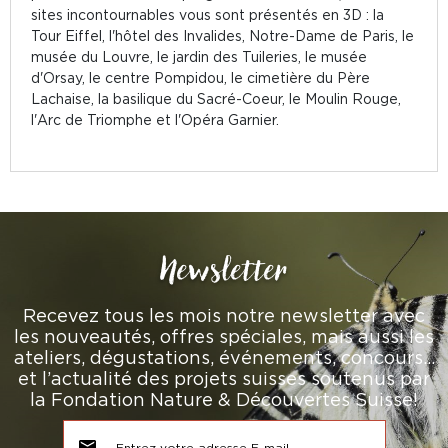
sites incontournables vous sont présentés en 3D : la
Tour Eiffel, l'hôtel des Invalides, Notre-Dame de Paris, le
musée du Louvre, le jardin des Tuileries, le musée
d'Orsay, le centre Pompidou, le cimetière du Père
Lachaise, la basilique du Sacré-Coeur, le Moulin Rouge,
l'Arc de Triomphe et l'Opéra Garnier.
Newsletter
Recevez tous les mois notre newsletter avec
les nouveautés, offres spéciales, mais aussi les
ateliers, dégustations, événements, concours…
et l’actualité des projets suisses soutenus par
la Fondation Nature & Découvertes Suisse!