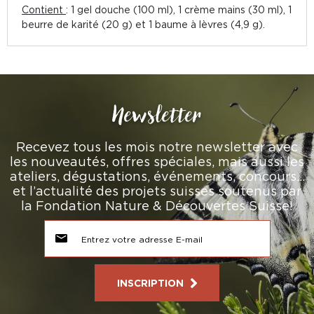
Contient
: 1 gel douche (100 ml), 1 crème mains (30 ml), 1
beurre de karité (20 g) et 1 baume à lèvres (4,9 g).
Newsletter
Recevez tous les mois notre newsletter avec
les nouveautés, offres spéciales, mais aussi les
ateliers, dégustations, événements, concours…
et l’actualité des projets suisses soutenus par
la Fondation Nature & Découvertes Suisse!
INSCRIPTION