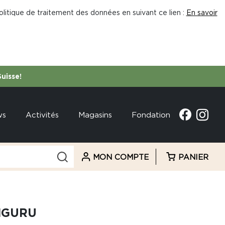
litique de traitement des données en suivant ce lien :
En savoir
Suisse!
ws
Activités
Magasins
Fondation
MON COMPTE
PANIER
NGURU