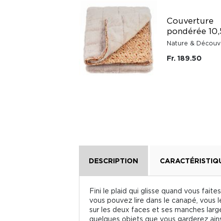
Le sweat
Couverture
cocooning recyclé
pondérée 10,
Nature & Découvertes
Nature & Découv
Fr. 45.-
Fr. 189.50
DESCRIPTION
CARACTÉRISTIQ
Fini le plaid qui glisse quand vous fa
vous pouvez lire dans le canapé, vous l
sur les deux faces et ses manches larg
quelques objets que vous garderez ains