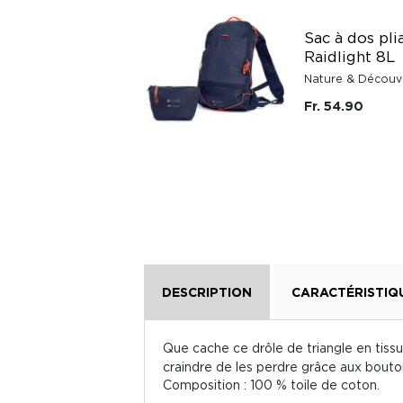
Sac banane coton
Sac à dos pli
bio Olivia Hindbag
Raidlight 8L
Hindbag
Nature & Découv
Fr. 64.70
Fr. 54.90
DESCRIPTION
CARACTÉRISTIQ
Que cache ce drôle de triangle en tiss
craindre de les perdre grâce aux bouto
Composition : 100 % toile de coton.