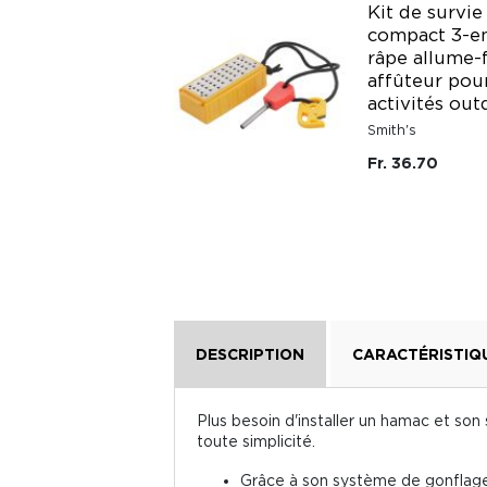
Kit de survie
Gourde
compact 3-en
brumisateur
râpe allume-
réservoir 750 ml
affûteur pou
noire
activités ou
Smith's
Fr. 31.90
Fr. 36.70
DESCRIPTION
CARACTÉRISTIQ
Plus besoin d'installer un hamac et son 
toute simplicité.
Grâce à son système de gonflage a