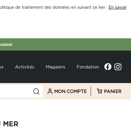
litique de traitement des données en suivant ce lien :
En savoir
Suisse!
ws
Activités
Magasins
Fondation
MON COMPTE
PANIER
 MER