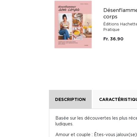
Désenflamme
Aller simple pour la
corps
joie
Éditions Hachett
Édition Pocket
Pratique
Fr. 13.80
Fr. 36.90
DESCRIPTION
CARACTÉRISTIQ
Basée sur les découvertes les plus réc
ludiques.
Amour et couple : Êtes-vous jaloux(se)