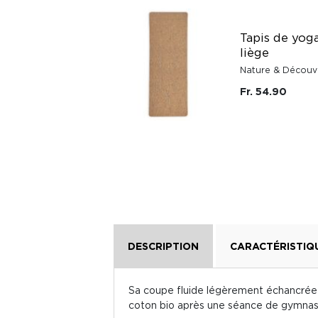
Diffuseur d'huiles
essentielles pierre
Tapis de yog
de lave Enso
liège
Nature & Découvertes
Nature & Découv
Fr. 39.95
Fr. 54.90
Fr. 79.90
DESCRIPTION
CARACTÉRISTIQ
Sa coupe fluide légèrement échancrée su
coton bio après une séance de gymnasti