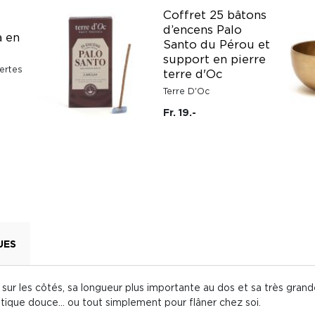
Coffret 25 bâtons
d’encens Palo
a en
Santo du Pérou et
support en pierre
ertes
terre d'Oc
Terre D'Oc
Fr. 19.-
UES
r les côtés, sa longueur plus importante au dos et sa très grande
que douce... ou tout simplement pour flâner chez soi.