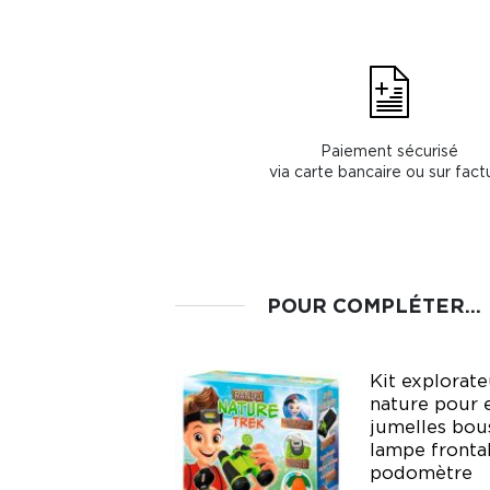
Paiement sécurisé
via carte bancaire ou sur fact
POUR COMPLÉTER...
Kit explorate
Amplificateur de
nature pour 
sons longue
jumelles bou
distance pour
lampe fronta
enfant
podomètre
Nature & Découvertes