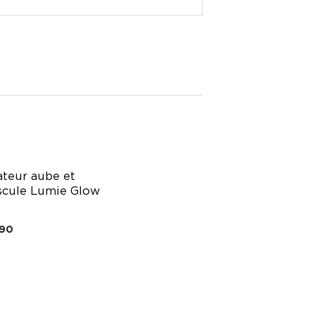
ateur aube et
scule Lumie Glow
.90