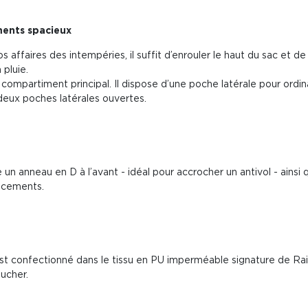
ments spacieux
 affaires des intempéries, il suffit d’enrouler le haut du sac et 
 pluie.
d compartiment principal. Il dispose d’une poche latérale pour ordi
deux poches latérales ouvertes.
re un anneau en D à l’avant - idéal pour accrocher un antivol - ainsi
lacements.
t confectionné dans le tissu en PU imperméable signature de Rains
oucher.