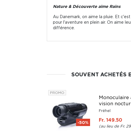
Nature & Découverte aime Rains
Au Danemark, on aime la pluie. Et c'es
pour l'aventure en plein air. On aime leu
différence.
SOUVENT ACHETÉS 
PROMO
Monoculaire 
Chaise nomade
vision noctu
pliable et légère
Fréhel
Summit
Fr. 149.50
-50%
Fr. 89.-
Fr. 29