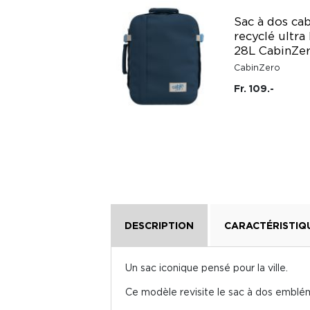
Porte-monnaie
Sac à dos ca
coton bio Lili
recyclé ultra
Hindbag
28L CabinZe
Hindbag
CabinZero
Fr. 28.20
Fr. 109.-
DESCRIPTION
CARACTÉRISTIQ
Un sac iconique pensé pour la ville.
Ce modèle revisite le sac à dos emblé