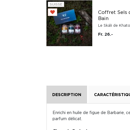
Savon liquide de
SUISSE
Marseille Absolue
Coffret Sels 
de Fleur d'Oranger
Bain
500 ml Panier des
Le Skáli de Khat
Sens
Fr. 26.-
Panier des Sens
Fr. 22.25
DESCRIPTION
CARACTÉRISTIQ
Enrichi en huile de figue de Barbarie, c
parfum délicat.