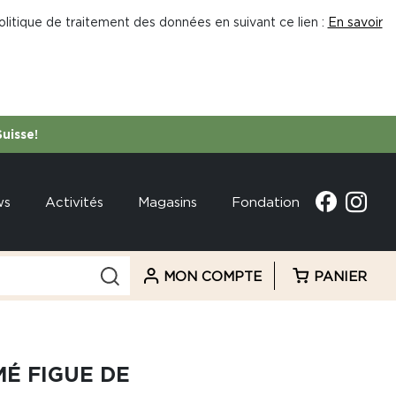
litique de traitement des données en suivant ce lien :
En savoir
Suisse!
ws
Activités
Magasins
Fondation
MON COMPTE
PANIER
É FIGUE DE