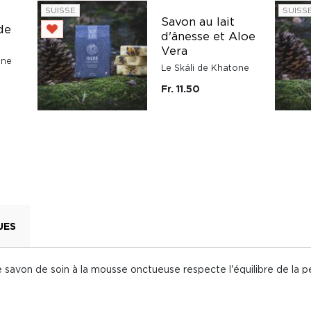
SUISSE
SUISS
Savon au lait
de
d'ânesse et Aloe
Vera
one
Le Skáli de Khatone
Fr. 11.50
UES
e savon de soin à la mousse onctueuse respecte l'équilibre de la pe