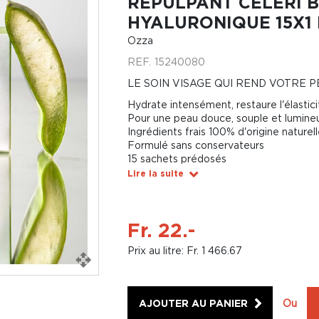
REPULPANT CÉLERI B
HYALURONIQUE 15X1
Ozza
REF.
15240080
LE SOIN VISAGE QUI REND VOTRE 
Hydrate intensément, restaure l'élasticit
Pour une peau douce, souple et lumine
Ingrédients frais 100% d'origine naturel
Formulé sans conservateurs
15 sachets prédosés
Lire la suite
Fr. 22.-
Prix au litre: Fr. 1 466.67
AJOUTER AU PANIER
Ou