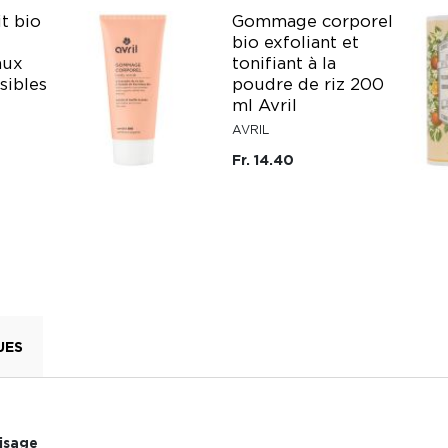
t bio
Gommage corporel
bio exfoliant et
aux
tonifiant à la
sibles
poudre de riz 200
ml Avril
AVRIL
Fr. 14.40
UES
visage