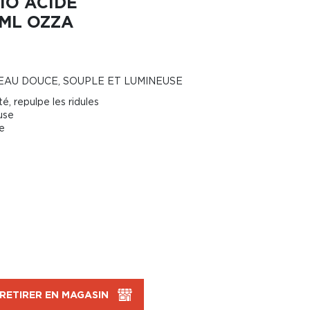
IO ACIDE
 ML OZZA
PEAU DOUCE, SOUPLE ET LUMINEUSE
é, repulpe les ridules
use
le
RETIRER EN MAGASIN