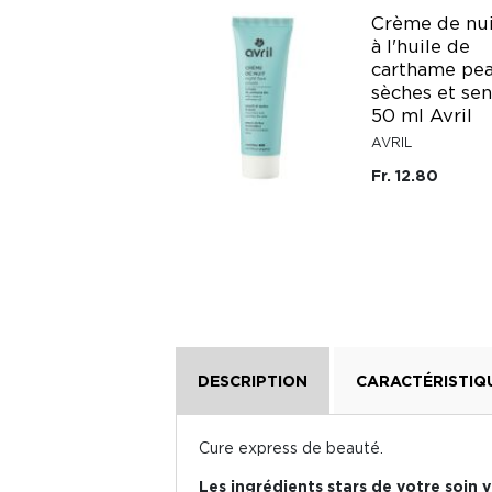
Masque soin
Crème de nui
lumière à l'acide
à l'huile de
hyaluronique en
carthame pe
stick 20 g Jod
sèches et sen
50 ml Avril
Jod
AVRIL
Fr. 29.50
Fr. 12.80
Fr. 59.-
DESCRIPTION
CARACTÉRISTIQ
Cure express de beauté.
Les ingrédients stars de votre soin 