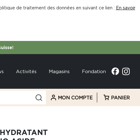
litique de traitement des données en suivant ce lien :
En savoir
Suisse!
ws
Activités
Magasins
Fondation
MON COMPTE
PANIER
 HYDRATANT