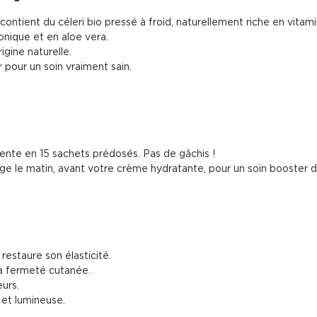
ontient du céleri bio pressé à froid, naturellement riche en vitam
uronique et en aloe
vera
.
igine naturelle.
 pour un soin vraiment sain.
ésente en 15 sachets
prédosés
. Pas de gâchis !
ge le matin, avant votre crème hydratante, pour un soin booster d'
restaure son élasticité.
 la fermeté cutanée.
eurs.
 et lumineuse.