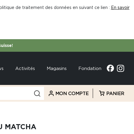
litique de traitement des données en suivant ce lien :
En savoir
Suisse!
ws
Activités
Magasins
Fondation
MON COMPTE
PANIER
U MATCHA