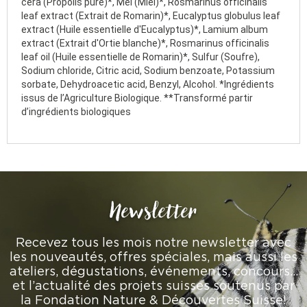
cera (Propolis pure)*, Mel (Miel)*, Rosmarinus officinalis
leaf extract (Extrait de Romarin)*, Eucalyptus globulus leaf
extract (Huile essentielle d'Eucalyptus)*, Lamium album
extract (Extrait d'Ortie blanche)*, Rosmarinus officinalis
leaf oil (Huile essentielle de Romarin)*, Sulfur (Soufre),
Sodium chloride, Citric acid, Sodium benzoate, Potassium
sorbate, Dehydroacetic acid, Benzyl, Alcohol. *Ingrédients
issus de l’Agriculture Biologique. **Transformé partir
d’ingrédients biologiques
Newsletter
Recevez tous les mois notre newsletter avec
les nouveautés, offres spéciales, mais aussi les
ateliers, dégustations, événements, concours…
et l’actualité des projets suisses soutenus par
la Fondation Nature & Découvertes Suisse!