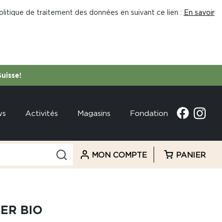
litique de traitement des données en suivant ce lien :
En savoir
Suisse!
ws
Activités
Magasins
Fondation
MON COMPTE
PANIER
VER BIO