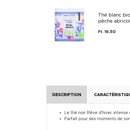
Coffret thé noir
glacé bio saveur
Thé blanc bi
pêche et mug
pêche abrico
isotherme Qwetch
terre d'Oc
Fr. 16.50
Terre D'Oc
Fr. 49.95
DESCRIPTION
CARACTÉRISTIQ
Le thé noir Rêve d'hiver, intens
Parfait pour des moments de so