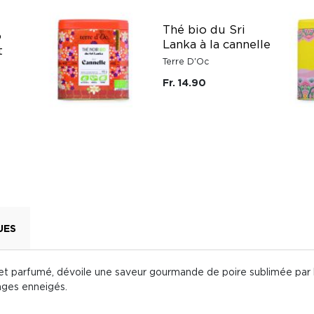
Thé bio du Sri
o
Lanka à la cannelle
t
Terre D'Oc
Fr. 14.90
UES
e et parfumé, dévoile une saveur gourmande de poire sublimée par 
nges enneigés.