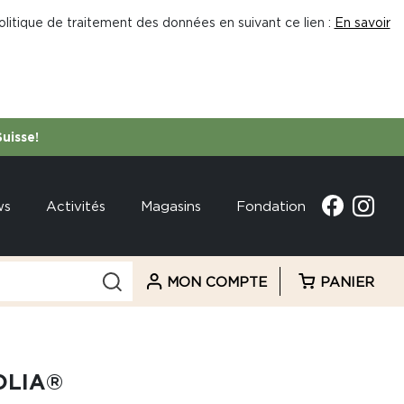
litique de traitement des données en suivant ce lien :
En savoir
Suisse!
ws
Activités
Magasins
Fondation
MON COMPTE
PANIER
OLIA®