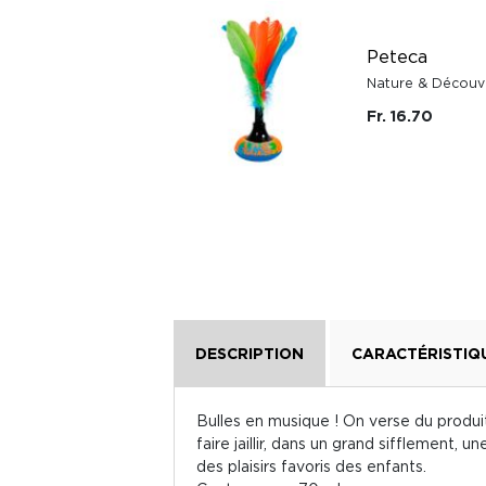
Jeu de Diabolo
rouge avec
Peteca
baguettes en bois
Nature & Découv
et filet de transport
Fr. 16.70
Schildkröt Fun Sport
Fr. 16.-
DESCRIPTION
CARACTÉRISTIQ
Bulles en musique ! On verse du produi
faire jaillir, dans un grand sifflement, 
des plaisirs favoris des enfants.