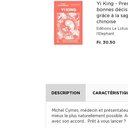
Yi King - Pre
Les liens
bonnes décis
d'attachement -
grâce à la sa
100 % illustré
chinoise
Éditions Eyrolles
Editions Le Lotus
l'Elephant
Fr. 30.90
Fr. 30.50
DESCRIPTION
CARACTÉRISTIQ
Michel Cymes, médecin et présentateur 
mieux le plus naturellement possible. 
avec son accord... Prêt à vous lancer ?