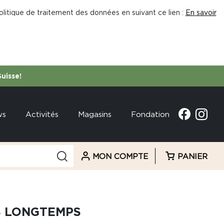
litique de traitement des données en suivant ce lien :
En savoir
Suisse!
ws
Activités
Magasins
Fondation
MON COMPTE
PANIER
S LONGTEMPS