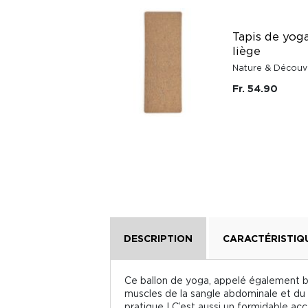
Myrrhe de Somalie
Tapis de yog
anisée à faire
liège
brûler
Nature & Découv
Aromandise
Fr. 54.90
Fr. 7.20
DESCRIPTION
CARACTÉRISTIQ
Ce ballon de yoga, appelé également bal
muscles de la sangle abdominale et du d
pratique ! C’est aussi un formidable ac