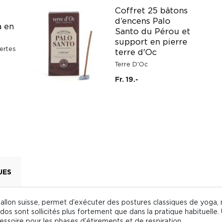
Coffret 25 bâtons
d’encens Palo
a en
Santo du Pérou et
support en pierre
ertes
terre d'Oc
Terre D'Oc
Fr. 19.-
UES
lon suisse, permet d’exécuter des postures classiques de yoga, mai
os sont sollicités plus fortement que dans la pratique habituelle
cessoire pour les phases d’étirements et de respiration.