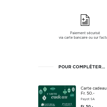
Paiement sécurisé
via carte bancaire ou sur fact
POUR COMPLÉTER...
Carte cadeau
Carte cadeau
Triangles Fr. 20.-
Fr. 50.-
Payot SA
Payot SA
Fr. 20.-
Fr. 50.-