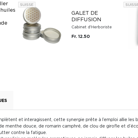
ller
SUISSE
SUISS
 huiles
GALET DE
DIFFUSION
nde
Cabinet d'Herboriste
Fr. 12.50
UES
plètent et interagissent, cette synergie prête à l’emploi allie les b
 de menthe douce, de romarin camphré, de clou de girofle et d’éco
utter contre la fatigue.