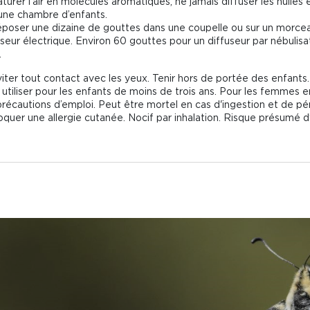
aturer l’air en molécules aromatiques, ne jamais diffuser les huiles
 une chambre d’enfants.
déposer une dizaine de gouttes dans une coupelle ou sur un morceau
fuseur électrique. Environ 60 gouttes pour un diffuseur par nébul
.
Eviter tout contact avec les yeux. Tenir hors de portée des enfant
 utiliser pour les enfants de moins de trois ans. Pour les femmes
récautions d’emploi. Peut être mortel en cas d'ingestion et de pén
quer une allergie cutanée. Nocif par inhalation. Risque présumé d