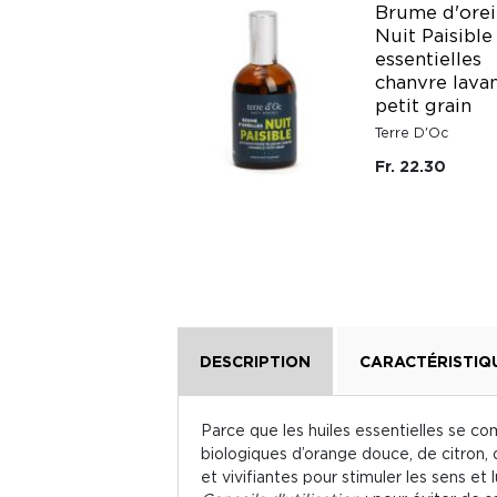
Brume d'orei
Nuit Paisible
TISANE VITALITE
essentielles
chanvre lava
Cabinet d'Herboriste
petit grain
Fr. 16.95
Terre D'Oc
Fr. 22.30
DESCRIPTION
CARACTÉRISTIQ
Parce que les huiles essentielles se com
biologiques d’orange douce, de citron,
et vivifiantes pour stimuler les sens et l